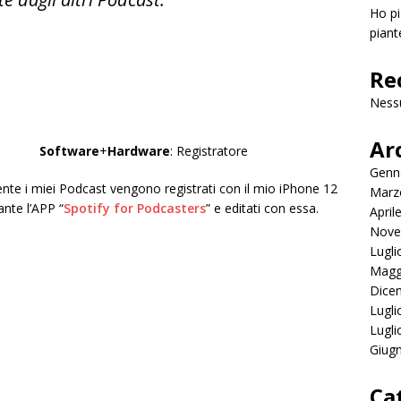
Ho pi
piant
Re
Ness
Ar
Software
+
Hardware
: Registratore
Genn
nte i miei Podcast vengono registrati con il mio iPhone 12
Marz
nte l’APP “
Spotify for Podcasters
” e editati con essa.
April
Nove
Lugli
Magg
Dice
Lugli
Lugli
Giug
Ca