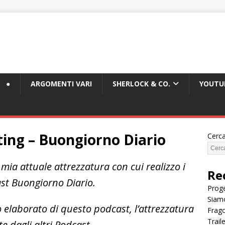
●
ARGOMENTI VARI
SHERLOCK & CO.
YOUTU
ing – Buongiorno Diario
Cerc
 mia attuale attrezzatura con cui realizzo i
Re
st Buongiorno Diario.
Proge
Siam
o elaborato di questo podcast, l’attrezzatura
Frago
Trail
te dagli altri Podcast.