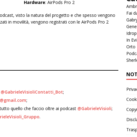
Hardware
: AirPods Pro 2
Ambr
Fai d
odcast, visto la natura del progetto e che spesso vengono
Gabr
zzati in movilità, vengono registrati con le AirPods Pro 2
Gene
Idrop
In Ev
Orto
Podc
Sherl
NOT
Priva
T
@GabrieleVisioliContatti_Bot
;
Cooki
il@gmail.com
;
tutto quello che faccio oltre ai podcast
@GabrieleVisioli
;
Copyr
ieleVisioli_Gruppo
.
Discl
Tras