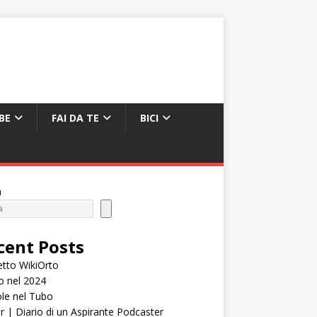
BE
FAI DA TE
BICI
a
cent Posts
tto WikiOrto
o nel 2024
le nel Tubo
er | Diario di un Aspirante Podcaster