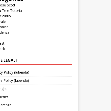
ose Scott
a Te e Tutorial
yStudio
rale
onica
idenza
ast
ock
E LEGALI
cy Policy (Iubenda)
e Policy (Iubenda)
ight
aimer
parenza