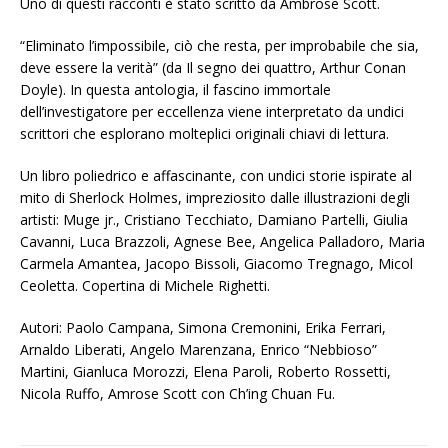
Uno di questi racconti è stato scritto da Ambrose Scott.
“Eliminato l’impossibile, ciò che resta, per improbabile che sia,
deve essere la verità” (da Il segno dei quattro, Arthur Conan
Doyle). In questa antologia, il fascino immortale
dell’investigatore per eccellenza viene interpretato da undici
scrittori che esplorano molteplici originali chiavi di lettura.
Un libro poliedrico e affascinante, con undici storie ispirate al
mito di Sherlock Holmes, impreziosito dalle illustrazioni degli
artisti: Muge jr., Cristiano Tecchiato, Damiano Partelli, Giulia
Cavanni, Luca Brazzoli, Agnese Bee, Angelica Palladoro, Maria
Carmela Amantea, Jacopo Bissoli, Giacomo Tregnago, Micol
Ceoletta. Copertina di Michele Righetti.
Autori: Paolo Campana, Simona Cremonini, Erika Ferrari,
Arnaldo Liberati, Angelo Marenzana, Enrico “Nebbioso”
Martini, Gianluca Morozzi, Elena Paroli, Roberto Rossetti,
Nicola Ruffo, Amrose Scott con Ch’ing Chuan Fu.