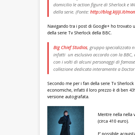
domicilio le action figure di Sherlock e 
della serie. (Fonte:
http://blog.kijiji.it/
Navigando tra i post di Google+ ho trovato u
della serie Tv Sherlock della BBC.
Big Chief Studios
, gruppo specializzato n
infatti un esclusivo accordo con la BBC, c
con i volti di alcuni personaggi di famose
collezione dedicata interamente a Docto
Secondo me per i fan della serie Tv Sherloc
economiche, infatti il loro prezzo è di ben 43
versione autografata.
Mentre nella nella 
(circa 410 euro).
E’ possibile acquis