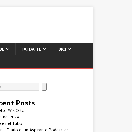
BE
FAI DA TE
BICI
a
cent Posts
tto WikiOrto
o nel 2024
le nel Tubo
er | Diario di un Aspirante Podcaster