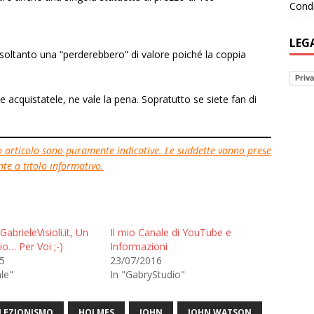
Condi
LEG
ltanto una “perderebbero” di valore poiché la coppia
Priva
e acquistatele, ne vale la pena. Sopratutto se siete fan di
to articolo sono puramente indicative. Le suddette vanno prese
e a titolo informativo.
abrieleVisioli.it, Un
Il mio Canale di YouTube e
io… Per Voi ;-)
Informazioni
5
23/07/2016
le"
In "GabryStudio"
LEZIONISMO
HOLMES
JOHN
JOHN WATSON