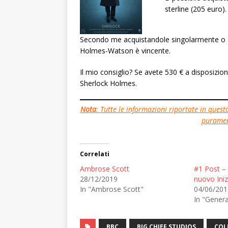
sterline (205 euro).
Secondo me acquistandole singolarmente o so
Holmes-Watson è vincente.
Il mio consiglio? Se avete 530 € a disposizion
Sherlock Holmes.
Nota
: Tutte le informazioni riportate in ques
purament
Correlati
Ambrose Scott
#1 Post – G
28/12/2019
nuovo Iniz
In "Ambrose Scott"
04/06/201
In "Genera
BBC
BIG CHIEF STUDIOS
COL