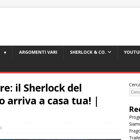
●
ARGOMENTI VARI
SHERLOCK & CO.
YOUTU
e: il Sherlock del
Cerc
 arriva a casa tua! |
Re
Proge
Siam
0
Frago
Trail