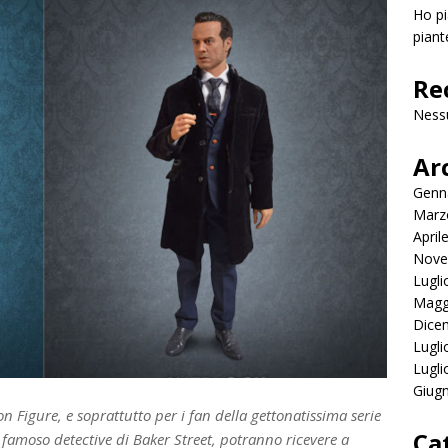
Ho pi
piant
Re
Ness
Ar
Genn
Marz
April
Nove
Lugli
Magg
Dice
Lugli
Lugli
Giug
on Figure, e soprattutto per i fan della gettonatissima serie
Ca
l famoso detective di Baker Street, potranno ricevere a