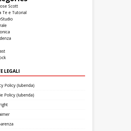
ose Scott
a Te e Tutorial
yStudio
rale
onica
idenza
ast
ock
E LEGALI
cy Policy (Iubenda)
e Policy (Iubenda)
ight
aimer
parenza