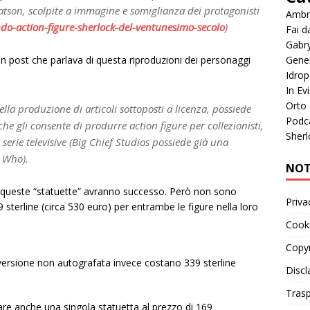
Watson, scolpite a immagine e somiglianza dei protagonisti
Ambr
mondo-action-figure-sherlock-del-ventunesimo-secolo
)
Fai d
Gabr
Gene
n post che parlava di questa riproduzioni dei personaggi
Idrop
In Ev
Orto
ella produzione di articoli sottoposti a licenza, possiede
Podc
he gli consente di produrre action figure per collezionisti,
Sherl
 serie televisive (Big Chief Studios possiede già una
r Who).
NOT
k queste “statuette” avranno successo. Però non sono
Priva
9 sterline (circa 530 euro) per entrambe le figure nella loro
Cooki
Copyr
versione non autografata invece costano 339 sterline
Discl
Tras
tare anche una singola statuetta al prezzo di 169