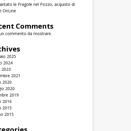
antato le Fragole nel Pozzo, acquisto di
e OnLine
cent Comments
un commento da mostrare.
chives
aio 2025
o 2024
e 2023
mbre 2021
o 2020
io 2020
mbre 2019
o 2016
o 2015
no 2015
tegories